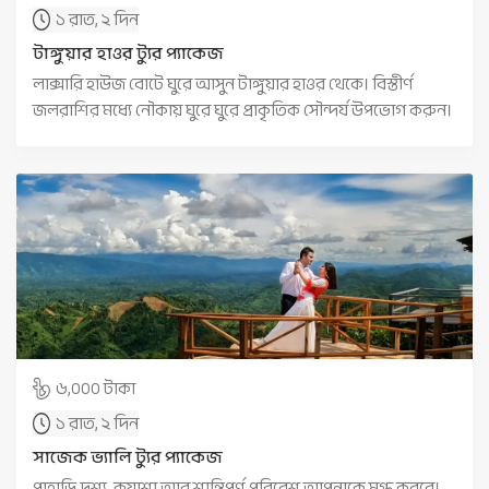
১ রাত, ২ দিন
টাঙ্গুয়ার হাওর ট্যুর প্যাকেজ
লাক্সারি হাউজ বোটে ঘুরে আসুন টাঙ্গুয়ার হাওর থেকে। বিস্তীর্ণ
জলরাশির মধ্যে নৌকায় ঘুরে ঘুরে প্রাকৃতিক সৌন্দর্য উপভোগ করুন।
৬,০০০ টাকা
১ রাত, ২ দিন
সাজেক ভ্যালি ট্যুর প্যাকেজ
পাহাড়ি দৃশ্য, কুয়াশা আর শান্তিপূর্ণ পরিবেশ আপনাকে মুগ্ধ করবে।