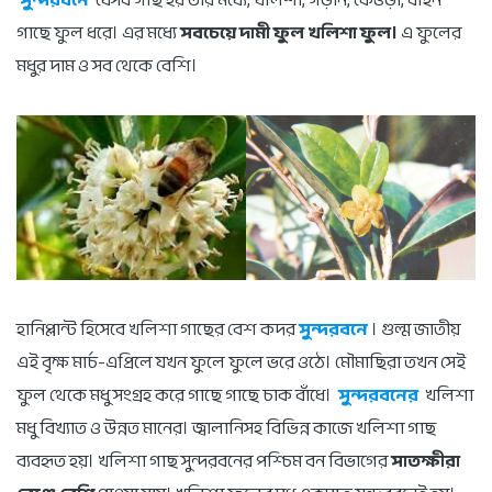
সুন্দরবনে
যেসব গাছ হয় তার মধ্যে, খলিশা, গড়ান, কেওড়া, বাইন
গাছে ফুল ধরে। এর মধ্যে
সবচেয়ে দামী ফুল খলিশা ফুল।
এ ফুলের
মধুর দাম ও সব থেকে বেশি।
হানিপ্লান্ট হিসেবে খলিশা গাছের বেশ কদর
সুন্দরবনে
। গুল্ম জাতীয়
এই বৃক্ষ মার্চ-এপ্রিলে যখন ফুলে ফুলে ভরে ওঠে। মৌমাছিরা তখন সেই
ফুল থেকে মধু সংগ্রহ করে গাছে গাছে চাক বাঁধে।
সুন্দরবনের
খলিশা
মধু বিখ্যাত ও উন্নত মানের। জ্বালানিসহ বিভিন্ন কাজে খলিশা গাছ
ব্যবহৃত হয়। খলিশা গাছ সুন্দরবনের পশ্চিম বন বিভাগের
সাতক্ষীরা