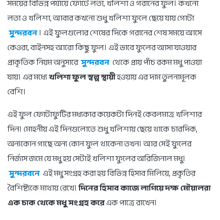
সময়ের বিভিন্ন পর্যায়ে ফোটে লতা, খলিশা ও গরানের ফুল। কখনো
লতা ও খলিশা, আবার কখনো শুধু খলিশা ফুলে ছেয়ে যায় গোটা
সুন্দরবন
। এই ফুলগুলোর শেষের দিকে গরানের শেষ সময়ে আসে
কেওরা, বাইনসহ আরো কিছু ফুল। এই ভাবে ফুলের আসা যাওয়ার
প্রাকৃতিক নিয়ম অনুসারে
সুন্দরবন
থেকে প্রায় পাঁচ রকম মধু পাওয়া
যায়। এর মধ্যে
খলিশা ফুল স্বল্প স্থায়ী
হওয়ায় এর দাম তুলনামূলক
বেশি।
এই ফুল ফোটাফুটির মধ্যকার কয়েকটা দিনই কেবলমাত্র খলিশার
দিন। মোহনীয় এই দিনগুলোতে শুধু খলিশায় ছেয়ে থাকে চারদিক,
অন্যকোন গাছে অন্য কোন ফুল থাকেনা তখন। আর সেই ফুলের
নির্জাস জমে যে মধু হয় সেটাই খলিশা ফুলের অরিজিনাল মধু।
সুন্দরবনে
এই মধু সংগ্রহ করা হয় বিভিন্ন হিসাব মিলিয়ে, প্রকৃতির
বৈশিষ্ট্যকে মাথায় রেখে।
দিনের হিসাব কাজে লাগিয়ে দক্ষ মৌয়ালরা
এক চাক থেকে মধু সংগ্রহ করে
এক পাত্রে রাখেন।