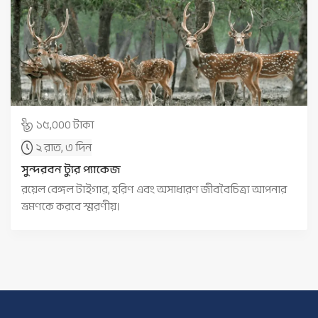
১৫,০০০ টাকা
২ রাত, ৩ দিন
সুন্দরবন ট্যুর প্যাকেজ
রয়েল বেঙ্গল টাইগার, হরিণ এবং অসাধারণ জীববৈচিত্র্য আপনার
ভ্রমণকে করবে স্মরণীয়।