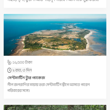
১২,৫০০ টাকা
২ রাত, ৩ দিন
সেন্টমার্টিন ট্যুর প্যাকেজ
নীল জলরাশির মায়ায় ভরা সেন্টমার্টিন দ্বীপে আসতে পারেন
পরিবারের সঙ্গে।