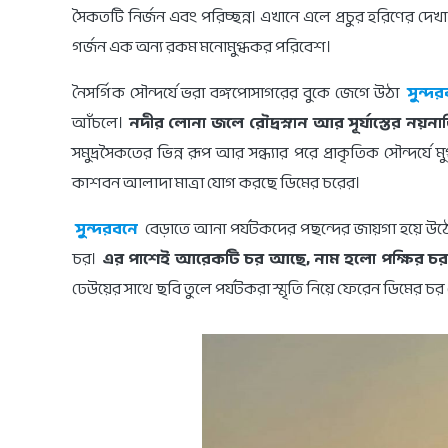
সৈকতটি নির্জন এবং পরিচ্ছন্ন। এখানে এলে প্রচুর হরিণের দেখ
গর্জন এক অন্য রকম মনোমুগ্ধকর পরিবেশ।
নৈসর্গিক সৌন্দর্যে ভরা বঙ্গপোসাগরের বুকে জেগে উঠা
সুন্দ
আঁচলে।
নদীর লোনা জলে রৌদ্রস্নান আর সূর্যাস্তের নয়ন
সমুদ্রসৈকতের ভিন্ন রূপ আর সন্ধ্যার পরে প্রাকৃতিক সৌন্দর্যে 
কাশবন আলাদা মাত্রা যোগ করছে ডিমের চরের।
সুন্দরবনে
বেড়াতে আনা পর্যটকদের পছন্দের জায়গা হয়ে উঠ
চর।
এর পাশেই আরেকটি চর আছে, নাম হলো পক্ষির চ
ঢেউয়ের সাথে ছবি তুলে পর্যটকরা স্মৃতি নিয়ে ফেরেন ডিমের চ