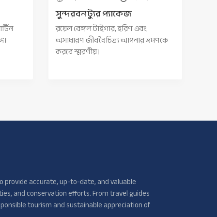
সুন্দরবন ট্যুর প্যাকেজ
র্টিন
রয়েল বেঙ্গল টাইগার, হরিণ এবং
গে।
অসাধারণ জীববৈচিত্র্য আপনার ভ্রমণকে
করবে স্মরণীয়।
o provide accurate, up-to-date, and valuable
ties, and conservation efforts. From travel guides
ponsible tourism and sustainable appreciation of