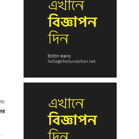
লে।
ের