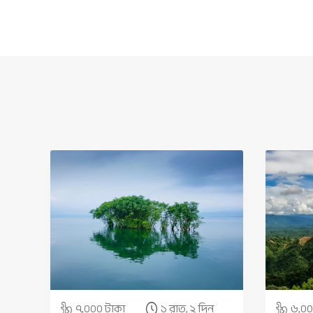
৭,০০০ টাকা
১ রাত, ২ দিন
৬,০০