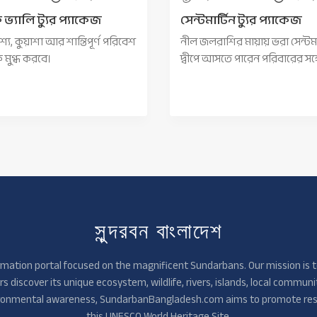
ভ্যালি ট্যুর প্যাকেজ
সেন্টমার্টিন ট্যুর প্যাকেজ
ৃশ্য, কুয়াশা আর শান্তিপূর্ণ পরিবেশ
নীল জলরাশির মায়ায় ভরা সেন্টমা
মুগ্ধ করবে।
দ্বীপে আসতে পারেন পরিবারের সঙ্
সুন্দরবন বাংলাদেশ
ation portal focused on the magnificent Sundarbans. Our mission is t
s discover its unique ecosystem, wildlife, rivers, islands, local communi
nvironmental awareness, SundarbanBangladesh.com aims to promote res
this UNESCO World Heritage Site.