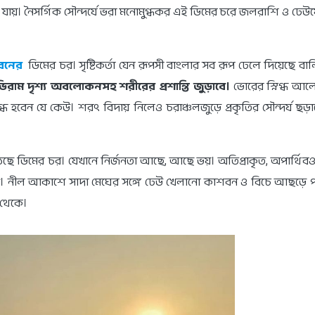
া যায়। নৈসর্গিক সৌন্দর্যে ভরা মনোমুগ্ধকর এই ডিমের চরে জলরাশি ও ঢেউয
রবনের
ডিমের চর। সৃষ্টিকর্তা যেন রূপসী বাংলার সব রূপ ঢেলে দিয়েছে বা
াভিরাম দৃশ্য অবলোকনসহ শরীরের প্রশান্তি জুড়াবে।
ভোরের স্নিগ্ধ আল
মুগ্ধ হবেন যে কেউ। শরৎ বিদায় নিলেও চরাঞ্চলজুড়ে প্রকৃতির সৌন্দর্য ছড়
েছে ডিমের চর। যেখানে নির্জনতা আছে, আছে ভয়। অতিপ্রাকৃত, অপার্থিব
র
। নীল আকাশে সাদা মেঘের সঙ্গে ঢেউ খেলানো কাশবন ও বিচে আছড়ে 
র থেকে।