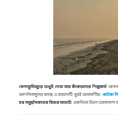
বেলাভূমিজুড়ে শুধুই দেখা যায় কাঁকড়াদের শিল্পকর্ম
। অন্য
ভ্রমণপিপাসুদের কাছে এ জায়গাটি খুবই আকর্ষণীয়।
কটকা স
চর সমুদ্রসৈকতের বিচের মতোই
। একদিকে উত্তল তরঙ্গমালা অন