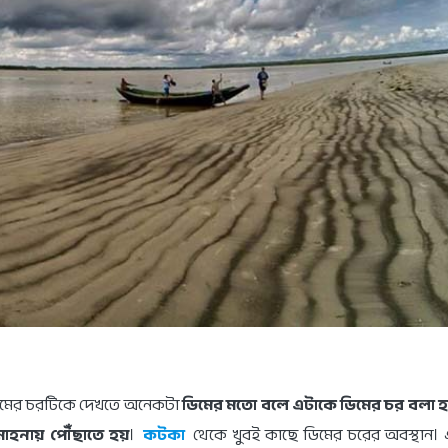
িমের চরটিকে দেখতে অনেকটা
ডিমের মতো বলে এটাকে ডিমের চর বলা হ
মোহনায় পৌঁছাতে হয়
।
কটকা
থেকে খুবই কাছে ডিমের চরের অবস্থান।