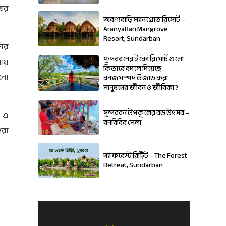
়ের
অরণ্যবাড়ি ম্যানগ্রোভ রিসোর্ট –
AranyaBari Mangrove
Resort, Sundarban
লির
সুন্দরবনের ইকো রিসোর্ট গুলো
োয়
কিভাবে বদলে দিয়েছে
ানো
বনজসম্পদ উজাড় করা
মানুষদের জীবন ও জীবিকা ?
সুন্দরবন উপকূলের বড় উৎসব –
ও এ
বনবিবির মেলা
পরা
দ্যা ফরেস্ট রিট্রিট – The Forest
Retreat, Sundarban