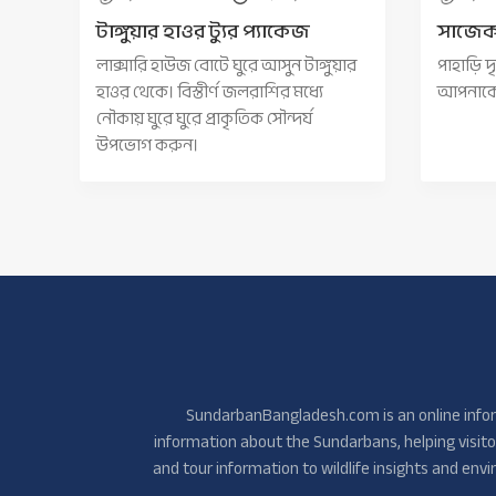
টাঙ্গুয়ার হাওর ট্যুর প্যাকেজ
সাজেক 
লাক্সারি হাউজ বোটে ঘুরে আসুন টাঙ্গুয়ার
পাহাড়ি দ
হাওর থেকে। বিস্তীর্ণ জলরাশির মধ্যে
আপনাকে 
নৌকায় ঘুরে ঘুরে প্রাকৃতিক সৌন্দর্য
উপভোগ করুন।
SundarbanBangladesh.com is an online inform
information about the Sundarbans, helping visitor
and tour information to wildlife insights and e