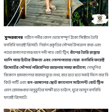
সুন্দরবনের
গহীনে নদীর কোল ঘেষে সম্পূর্ণ ইকো সিষ্টেমে তৈরি
বনবিবি ফরেষ্ট রিসোর্ট। নির্জন প্রকৃতির সৌন্দর্য উপভোগ করা এবং
পশুর জঙ্গলের মাঝখানে নদী পথে বোট ট্রিপ,
বাঁশের তৈরি রাস্তায়
খালি পায়ে হাঁটার উষ্ণতা এবং গোলাপাতায় ঘেরা বনবিবি ফরেষ্ট
রিসোর্টের সৌন্দর্য পরিবেশিত জায়গায় সময় কাটানো
, গোধূলির
বিকেলে গ্রামবাংলার বাজার ঘুরে দেখা, রাত হতে হতে সবাই মিলে বার বি
কিউ পার্টি এবং
বন-জঙ্গলের ছোট ক্যানেলে সাইলেন্ট বোট ট্রিপ
!
এমন রোমাঞ্চকর অনুভূতির সাক্ষী হতে চাইলে, ঘুরে আসুন বনবিবি
ফরেষ্ট রিসোর্টে।