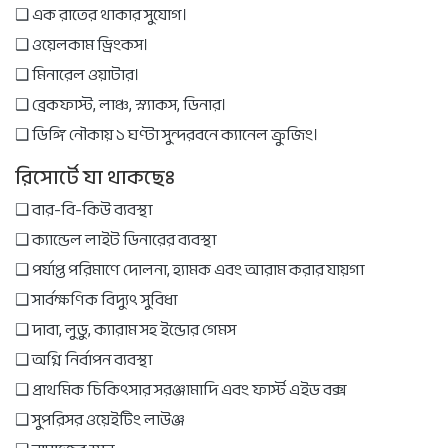
❑ এক রাতের থাকার সুযোগ।
❑ ওয়েলকাম ড্রিংকস।
❑ মিনারেল ওয়াটার।
❑ ব্রেকফাস্ট, লাঞ্চ, স্ন্যাকস, ডিনার।
❑ ডিঙ্গি নৌকায় ১ ঘণ্টা সুন্দরবনে ক্যানেল ক্রুজিং।
রিসোর্টে যা থাকছেঃ
❑ বার-বি-কিউ ব্যবস্থা
❑ ক্যান্ডেল লাইট ডিনারের ব্যবস্থা
❑ পর্যাপ্ত পরিমাণে দোলনা, হ্যামক এবং আরাম করার যায়গা
❑ সার্বক্ষণিক বিদ্যুৎ সুবিধা
❑ দাবা, লুডু, ক্যারাম সহ ইন্ডোর গেমস
❑ অগ্নি নির্বাপন ব্যবস্থা
❑ প্রাথমিক চিকিৎসার সরঞ্জামাদি এবং ফার্স্ট এইড বক্স
❑ সুপরিসর ওয়েইটিং লাউঞ্জ