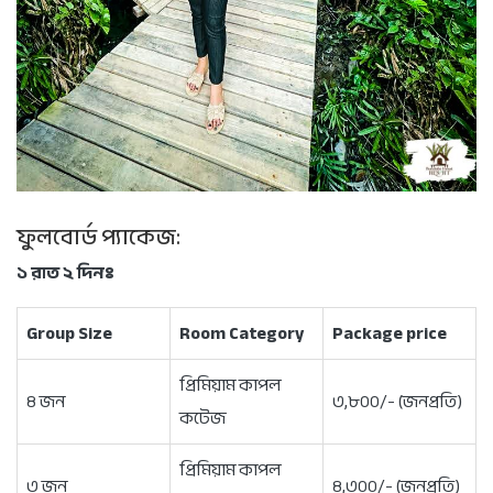
ফুলবোর্ড প্যাকেজ:
১ রাত ২ দিনঃ
Group Size
Room
Category
Package price
প্রিমিয়াম কাপল
৪ জন
৩,৮০০/- (জনপ্রতি)
কটেজ
প্রিমিয়াম কাপল
৩ জন
৪,৩০০/- (জনপ্রতি)