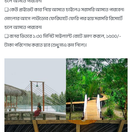
চলে আসতে পারবেন।
❑ কেউ প্রাইভেট কার নিয়ে আসতে চাইলেও সরাসরি আসতে পারবেন।
মোংলার আগে লাউডোব ফেরিঘাটে ফেরি পার হয়ে সরাসরি রিসোর্টে
চলে আসতে পারবেন।
❑ বনের ভিতরে ১.৩০ মিনিট সাইল্যান্ট বোটে ভ্রমণ করলে, ১৫০০/-
টাকা পরিশোধ করতে হবে (শুধু মাএ রুম নিলে)।