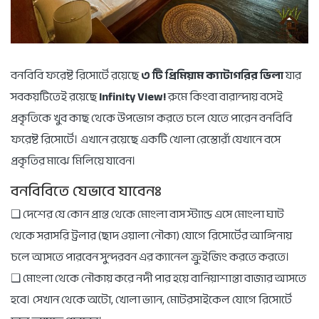
বনবিবি ফরেষ্ট রিসোর্টে রয়েছে
৩ টি প্রিমিয়াম ক্যাটাগরির ভিলা
যার
সবকয়টিতেই রয়েছে
Infinity View!
রুমে কিংবা বারান্দায় বসেই
প্রকৃতিকে খুব কাছ থেকে উপভোগ করতে চলে যেতে পারেন বনবিবি
ফরেষ্ট রিসোর্টে। এখানে রয়েছে একটি খোলা রেস্তোরাঁ যেখানে বসে
প্রকৃতির মাঝে মিলিয়ে যাবেন।
বনবিবিতে যেভাবে যাবেনঃ
❑ দেশের যে কোন প্রান্ত থেকে মোংলা বাস স্ট্যান্ড এসে মোংলা ঘাট
থেকে সরাসরি ট্রলার (ছাদ ওয়ালা নৌকা) যোগে রিসোর্টের আঙ্গিনায়
চলে আসতে পারবেন সুন্দরবন এর ক্যানেল ক্রুইজিং করতে করতে।
❑ মোংলা থেকে নৌকায় করে নদী পার হয়ে বানিয়াশান্তা বাজার আসতে
হবে। সেখান থেকে অটো, খোলা ভ্যান, মোটরসাইকেল যোগে রিসোর্টে