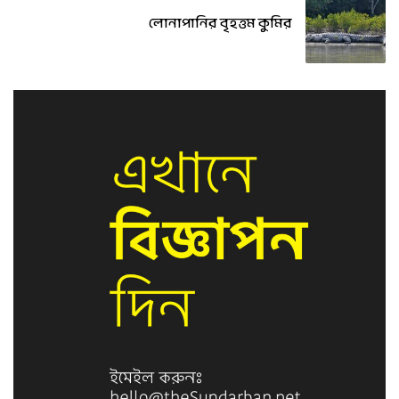
লোনাপানির বৃহত্তম কুমির